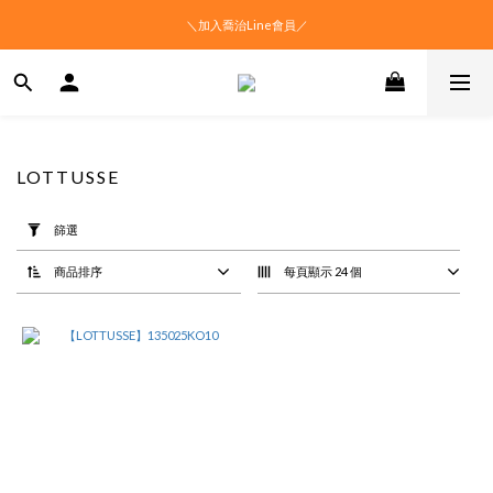
＼加入喬治Line會員／
LOTTUSSE
套
用
篩選
篩
選
商品排序
每頁顯示 24 個
(0/20)
價格
(NT$)
~