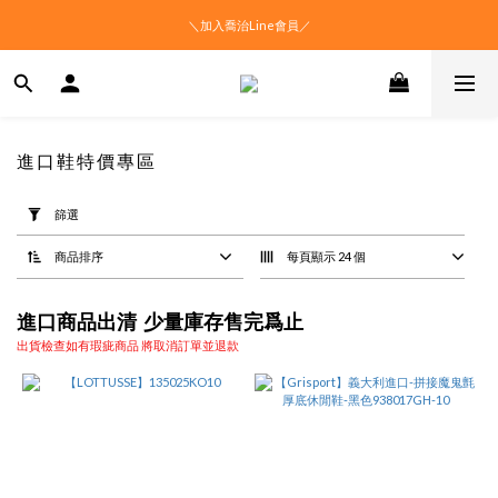
＼加入喬治Line會員／
進口鞋特價專區
套
用
篩選
篩
選
商品排序
每頁顯示 24 個
(0/20)
價格
進口商品出清 少量庫存售完爲止
(NT$)
出貨檢查如有瑕疵商品 將取消訂單並退款
~