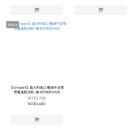
零碼出清
【Grisport】義大利進口 蠟感牛皮雙
帶魔鬼氈涼鞋 -咖 437001GH20
NT$1,704
NT$5,680