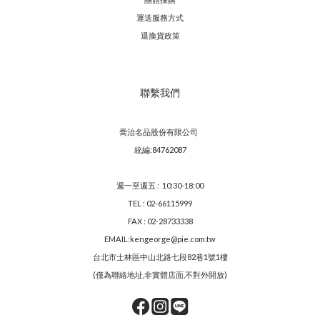
運送服務方
式
退換貨政策
聯繫我們
喬治名品股份有限公司
統編:84762087
週一至週五 : 10:30-18:00
TEL : 02-66115999
FAX : 02-28733338
EMAIL:kengeorge@pie.com.tw
台北市士林區中山北路七段82巷1號1樓
(僅為聯絡地址,非實體店面,不對外開放)