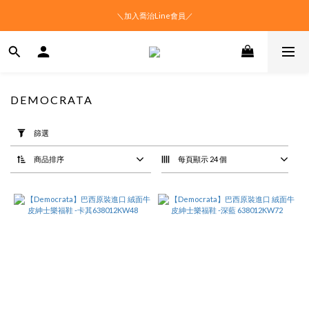
＼加入喬治Line會員／
DEMOCRATA
套
用
篩選
篩
選
商品排序
每頁顯示 24 個
(0/20)
價格
(NT$)
~