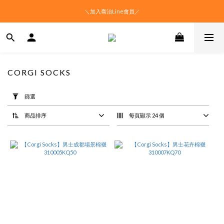
＼加入喬治Line會員／
CORGI SOCKS
套
用
篩選
篩
選
商品排序
每頁顯示 24 個
(0/20)
價格
(NT$)
~