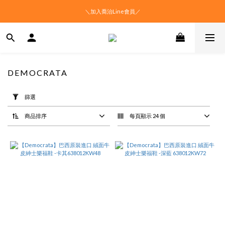
＼加入喬治Line會員／
DEMOCRATA
套
用
篩選
篩
選
商品排序
每頁顯示 24 個
(0/20)
價格
(NT$)
~