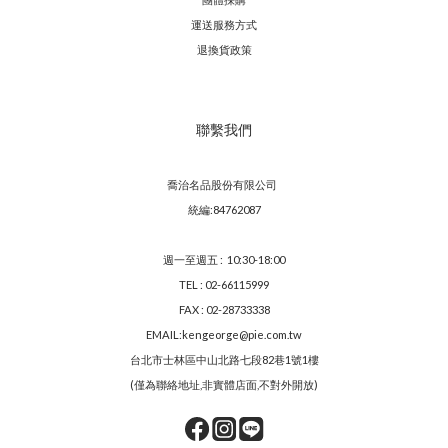
運送服務方
式
退換貨政策
聯繫我們
喬治名品股份有限公司
統編:84762087
週一至週五 : 10:30-18:00
TEL : 02-66115999
FAX : 02-28733338
EMAIL:kengeorge@pie.com.tw
台北市士林區中山北路七段82巷1號1樓
(僅為聯絡地址,非實體店面,不對外開放)