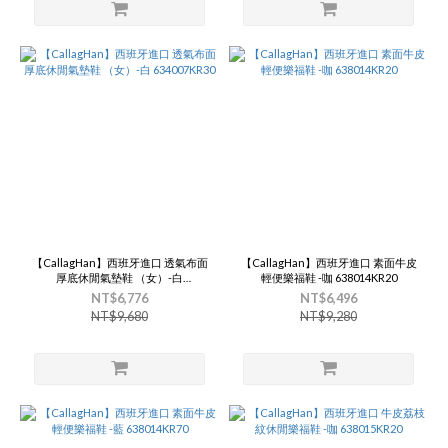
【CallagHan】西班牙進口 透氣布面
【CallagHan】西班牙進口 素面牛皮
厚底休閒氣墊鞋 （女）-白
輕便樂福鞋 -咖 638014KR20
634007KR30
NT$6,776
NT$6,496
NT$9,680
NT$9,280