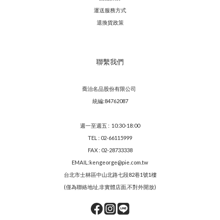
運送服務方
式
退換貨政策
聯繫我們
喬治名品股份有限公司
統編:84762087
週一至週五 : 10:30-18:00
TEL : 02-66115999
FAX : 02-28733338
EMAIL:kengeorge@pie.com.tw
台北市士林區中山北路七段82巷1號1樓
(僅為聯絡地址,非實體店面,不對外開放)