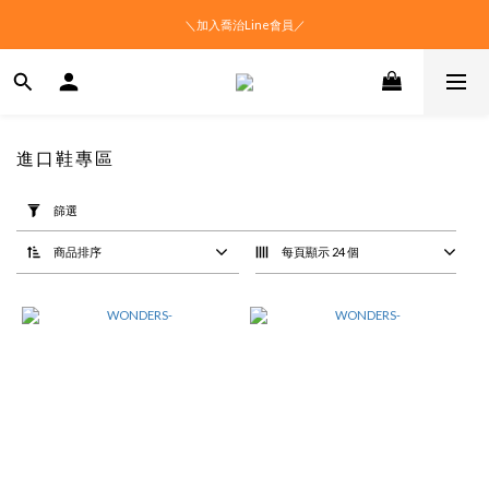
＼加入喬治Line會員／
進口鞋專區
套
用
篩選
篩
選
商品排序
每頁顯示 24 個
(0/20)
價格
(NT$)
~