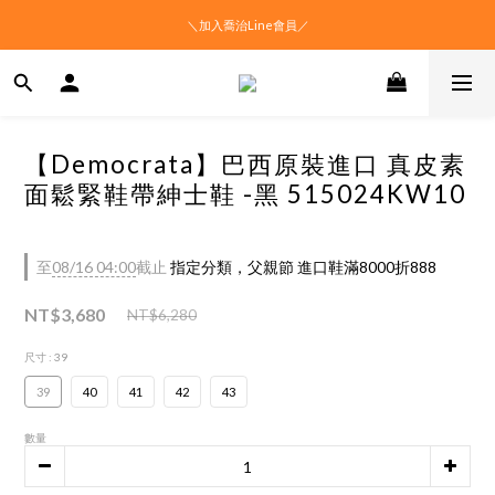
＼加入喬治Line會員／
【Democrata】巴西原裝進口 真皮素
面鬆緊鞋帶紳士鞋 -黑 515024KW10
至
08/16 04:00
截止
指定分類，父親節 進口鞋滿8000折888
NT$3,680
NT$6,280
尺寸
: 39
39
40
41
42
43
數量