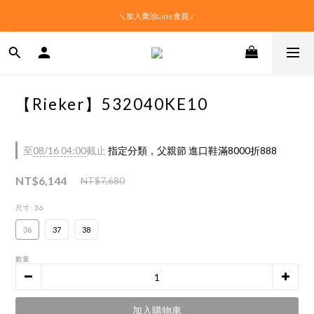
＼加入喬治Line會員／
【Rieker】532040KE10
至
08/16 04:00
截止
指定分類，父親節 進口鞋滿8000折888
NT$6,144
NT$7,680
尺寸
: 36
36
37
38
數量
加入購物車