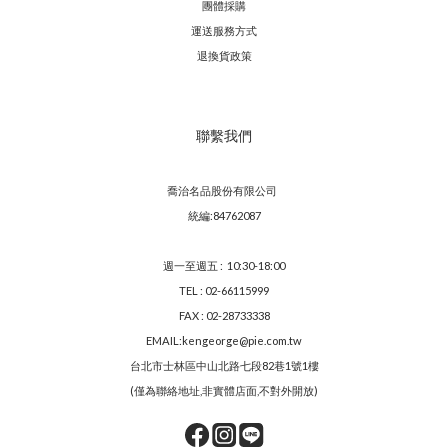
團體採購
運送服務方
式
退換貨政策
聯繫我們
喬治名品股份有限公司
統編:84762087
週一至週五 : 10:30-18:00
TEL : 02-66115999
FAX : 02-28733338
EMAIL:kengeorge@pie.com.tw
台北市士林區中山北路七段82巷1號1樓
(僅為聯絡地址,非實體店面,不對外開放)