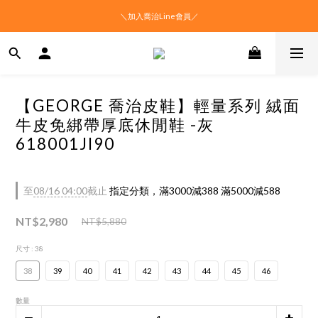
＼加入喬治Line會員／
【GEORGE 喬治皮鞋】輕量系列 絨面
牛皮免綁帶厚底休閒鞋 -灰
618001JI90
至
08/16 04:00
截止
指定分類，滿3000減388 滿5000減588
NT$2,980
NT$5,880
尺寸
: 38
38
39
40
41
42
43
44
45
46
數量