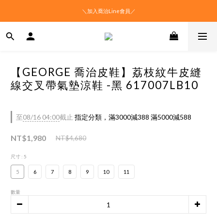
＼加入喬治Line會員／
【GEORGE 喬治皮鞋】荔枝紋牛皮縫
線交叉帶氣墊涼鞋 -黑 617007LB10
至
08/16 04:00
截止
指定分類，滿3000減388 滿5000減588
NT$1,980
NT$4,680
尺寸
: 5
5
6
7
8
9
10
11
數量