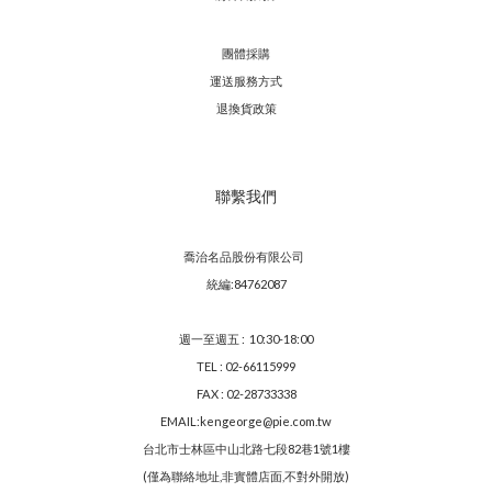
團體採購
運送服務方
式
退換貨政策
聯繫我們
喬治名品股份有限公司
統編:84762087
週一至週五 : 10:30-18:00
TEL : 02-66115999
FAX : 02-28733338
EMAIL:kengeorge@pie.com.tw
台北市士林區中山北路七段82巷1號1樓
(僅為聯絡地址,非實體店面,不對外開放)