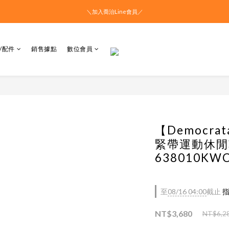
＼加入喬治Line會員／
/配件
銷售據點
數位會員
【Democr
緊帶運動休閒
638010KW
至
08/16 04:00
截止
指
NT$3,680
NT$6,2