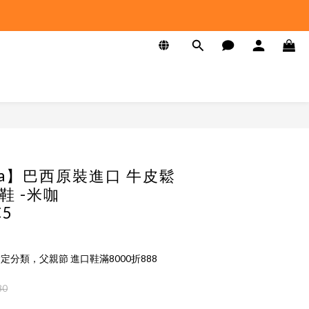
ata】巴西原裝進口 牛皮鬆
鞋 -米咖
C5
定分類，父親節 進口鞋滿8000折888
80