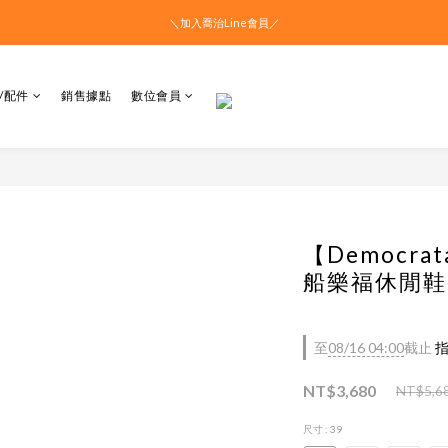
＼加入喬治Line會員／
/配件
銷售據點
數位會員
【Democr
船樂福休閒鞋 -
至
08/16 04:00
截止
指
NT$3,680
NT$5,6
尺寸
: 39