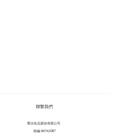
聯繫我們
喬治名品股份有限公司
統編:84762087