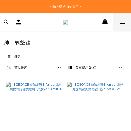
＼加入喬治Line會員／
紳士氣墊鞋
套
用
篩選
篩
選
商品排序
每頁顯示 24 個
(0/20)
價格
(NT$)
~