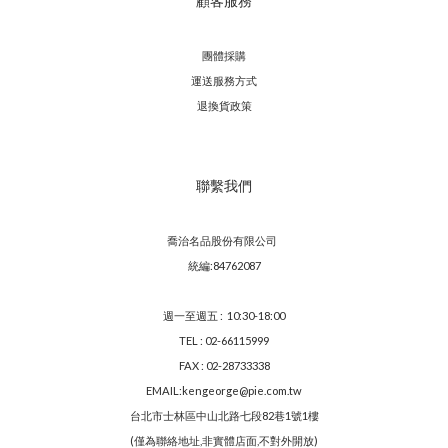
顧客服務
團體採購
運送服務方
式
退換貨政策
聯繫我們
喬治名品股份有限公司
統編:84762087
週一至週五 : 10:30-18:00
TEL : 02-66115999
FAX : 02-28733338
EMAIL:kengeorge@pie.com.tw
台北市士林區中山北路七段82巷1號1樓
(僅為聯絡地址,非實體店面,不對外開放)