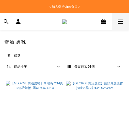
＼加入喬治Line會員／
喬治 男靴
套
用
篩選
篩
選
商品排序
每頁顯示 24 個
(0/20)
價格
(NT$)
~