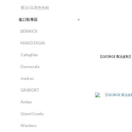
喬治 OL黑色包鞋
進口鞋專區
BERWICK
MARIO FAGNI
CallagHan
【GEORGE 喬治皮鞋】
Democrata
madras
GRISPORT
Amber
Gianni Crasto
Wonders