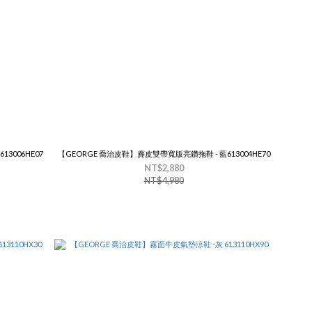
3006HE07
【GEORGE 喬治皮鞋】麂皮雙帶寬版亮鑽拖鞋 - 藍613004HE70
NT$2,880
NT$4,980