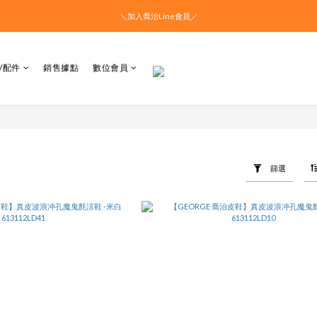
＼加入喬治Line會員／
/配件
銷售據點
數位會員
篩選