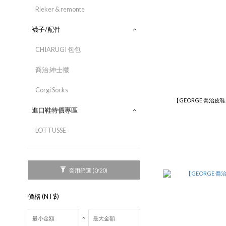
Rieker & remonte
襪子/配件
CHIARUGI 包包
喬治 紳士襪
Corgi Socks
【GEORGE 喬治皮
進口鞋特價專區
LOTTUSSE
套用篩選
(0/20)
價格 (NT$)
~