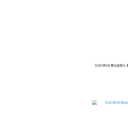
【GEORGE 喬治皮鞋】麂