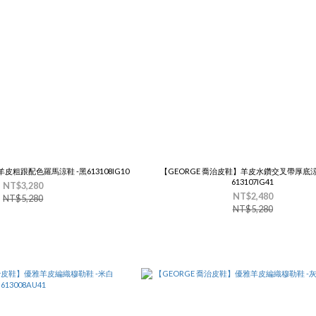
皮粗跟配色羅馬涼鞋 -黑613108IG10
【GEORGE 喬治皮鞋】羊皮水鑽交叉帶厚底涼
613107IG41
NT$3,280
NT$2,480
NT$5,280
NT$5,280