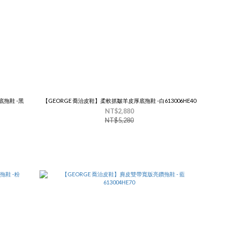
拖鞋 -黑
【GEORGE 喬治皮鞋】柔軟抓皺羊皮厚底拖鞋 -白613006HE40
NT$2,880
NT$5,280