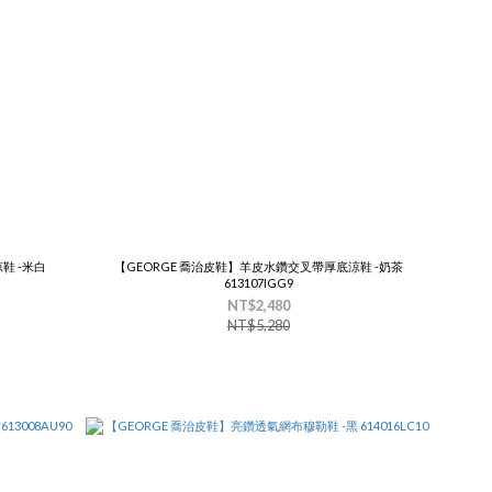
鞋 -米白
【GEORGE 喬治皮鞋】羊皮水鑽交叉帶厚底涼鞋 -奶茶
613107IGG9
NT$2,480
NT$5,280