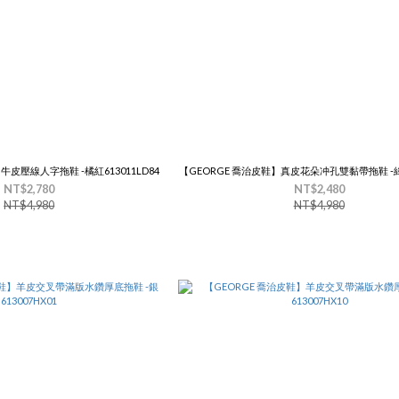
牛皮壓線人字拖鞋 -橘紅613011LD84
【GEORGE 喬治皮鞋】真皮花朵冲孔雙黏帶拖鞋 -綠61
NT$2,780
NT$2,480
NT$4,980
NT$4,980