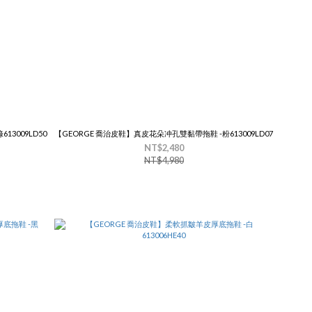
3009LD50
【GEORGE 喬治皮鞋】真皮花朵冲孔雙黏帶拖鞋 -粉613009LD07
NT$2,480
NT$4,980