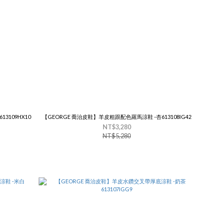
3109HX10
【GEORGE 喬治皮鞋】羊皮粗跟配色羅馬涼鞋 -杏613108IG42
NT$3,280
NT$5,280