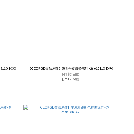
110HX30
【GEORGE 喬治皮鞋】霧面牛皮氣墊涼鞋 -灰 613110HX90
NT$2,680
NT$4,980