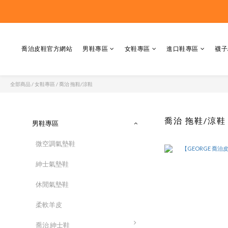
喬治皮鞋官方網站
男鞋專區
女鞋專區
進口鞋專區
襪子
全部商品
/
女鞋專區
/
喬治 拖鞋/涼鞋
喬治 拖鞋/涼鞋
男鞋專區
微空調氣墊鞋
紳士氣墊鞋
休閒氣墊鞋
柔軟羊皮
喬治 紳士鞋