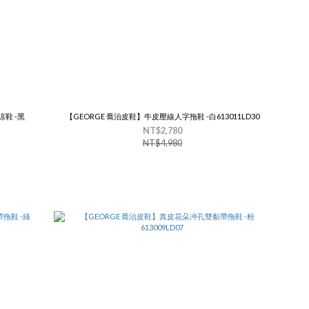
鞋 -黑
【GEORGE 喬治皮鞋】牛皮壓線人字拖鞋 -白613011LD30
NT$2,780
NT$4,980