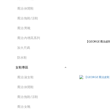
喬治 休閒鞋
喬治 拖鞋/涼鞋
喬治 男靴
喬治 內增高系列
【GEORGE 喬治
加大尺碼
防水鞋
女鞋專區
喬治 淑女鞋
喬治 休閒鞋
喬治 拖鞋/涼鞋
喬治 女靴