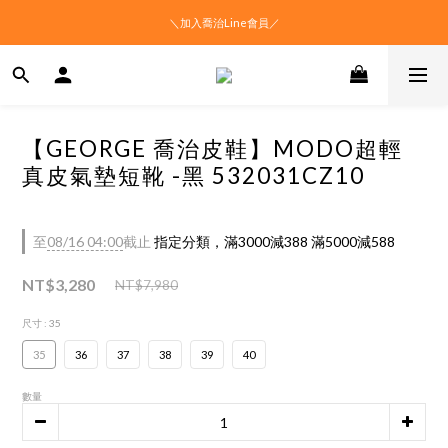
＼加入喬治Line會員／
【GEORGE 喬治皮鞋】MODO超輕
真皮氣墊短靴 -黑 532031CZ10
至
08/16 04:00
截止
指定分類，滿3000減388 滿5000減588
NT$3,280
NT$7,980
尺寸
: 35
35
36
37
38
39
40
數量