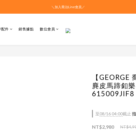
＼加入喬治Line會員／
/配件
銷售據點
數位會員
【GEORGE
麂皮馬蹄釦樂
615009JIF8
至
08/16 04:00
截止
指
NT$2,980
NT$4,9