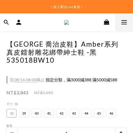
＼加入喬治Line會員／
【GEORGE 喬治皮鞋】Amber系列
真皮鐳射雕花綁帶紳士鞋 -黑
535018BW10
至
08/16 04:00
截止
指定分類，滿3000減388 滿5000減588
NT$3,843
NT$5,490
尺寸
: 38
38
39
40
41
42
43
44
45
46
數量