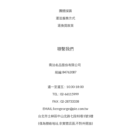
團體採購
運送服務方
式
退換貨政策
聯繫我們
喬治名品股份有限公司
統編:84762087
週一至週五 : 10:30-18:00
TEL : 02-66115999
FAX : 02-28733338
EMAIL:kengeorge@pie.com.tw
台北市士林區中山北路七段82巷1號1樓
(僅為聯絡地址,非實體店面,不對外開放)