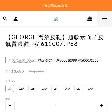
＼加入喬治Line會員／
【GEORGE 喬治皮鞋】超軟素面羊皮
氣質跟鞋 -紫 611007JP68
至
08/16 04:00
截止
指定分類，滿3000減388 滿5000減588
NT$3,680
NT$5,980
尺寸
: 22
22
22.5
23
23.5
24
24.5
25
25.5
數量