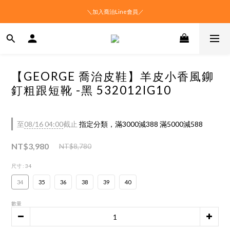
＼加入喬治Line會員／
【GEORGE 喬治皮鞋】羊皮小香風鉚
釘粗跟短靴 -黑 532012IG10
至
08/16 04:00
截止
指定分類，滿3000減388 滿5000減588
NT$3,980
NT$8,780
尺寸
: 34
34
35
36
38
39
40
數量