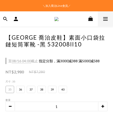
＼加入喬治Line會員／
【GEORGE 喬治皮鞋】素面小口袋拉
鏈短筒軍靴 -黑 532008II10
至
08/16 04:00
截止
指定分類，滿3000減388 滿5000減588
NT$2,980
NT$7,280
尺寸
: 35
35
36
37
38
39
40
數量