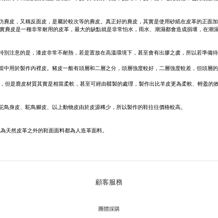
仿麂皮，又稱反面皮，是屬於較次等的麂皮。真正好的麂皮，其實是使用砂紙在皮革的正面
實麂皮是一種非常耐用的皮革，最大的缺點就是非常怕水，雨水、潮濕都會造成損壞，在潮
特別注意的是，漆皮非常不耐熱，若是置放在高溫環境下，甚至會有出膠之虞，所以若準備
當中用於製作內裡皮。豬皮一般有頭層和二層之分，頭層強度較好，二層強度較差，但頭層
顯，但是鹿皮材質其實是相當柔軟，甚至可經由鞣製的處理，製作出比羊皮更為柔軟、輕盈的
駝鳥身皮、駝鳥腳皮、以上動物皮由於皮源稀少，所以製作的鞋往往價格較高。
認為天然皮革之外的鞋面面料都為人造革面料。
顧客服務
團體採購