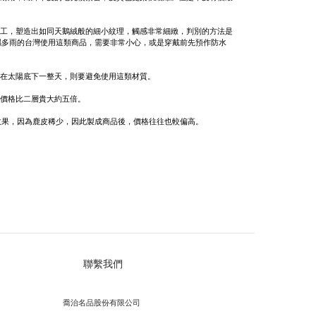
加工，塑造出如同天鵝絨般的細小紋理，觸感非常細緻，判別的方法是
濕多雨的台灣使用這類商品，需要非常小心，或是穿戴前先預作防水
待在太陽底下一整天，則要避免使用這類材質。
的價格比二層貴大約五倍。
效果，因為鹿皮稀少，因此製成商品後，價格往往也較偏高。
聯繫我們
喬治名品股份有限公司