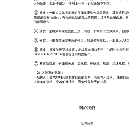
大的缺點，就是不耐刮，使用上一不小心就會留下刮痕。
③ 麂皮：一般人以為將皮革的反面拿來製作就是麂皮，其實這只是
觀察是否有毛細孔，有毛細孔就是真正的麂皮，也稱為正絨面皮。其
的保護動作。
④ 漆皮：是將漆料塗在皮面上加工而成，非常具有光澤效果。但要
⑤ 豬皮：一般在鞋面當中用的較少，豬皮價格較低，一般在大人鞋
⑥ 鹿皮 ：鹿皮呈現荔枝紋路，皮紋表面凹凸不平，毛細孔非常明
BOTTEGA VENETA包包皆使用鹿皮製作。
⑦ 其它動物皮：例如鱷魚皮、袋鼠皮、蜥蜴皮、蛇皮、珍珠魚皮、
（2）人造革的分類：
一般由人工合成材料用於製作鞋面的面料，統稱為人造革。 通俗的
人造革的價格，穿著的舒適性、透氣性差於天然皮革。
關於我們
品牌故事