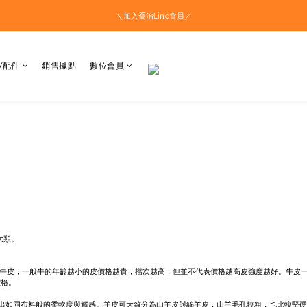
＼加入喬治Line會員／
/配件
銷售據點
數位會員
大類。
大牛皮，一般牛的年齡越小的皮價格越貴，檔次越高，但並不代表價格越高皮強度越好。牛皮
價格。
出如同布料般的柔軟度與觸感。羊皮可大致分為山羊皮與綿羊皮，山羊毛孔較粗，也比較堅