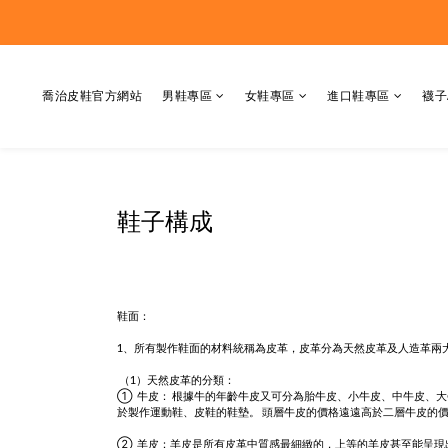
喬治皮鞋官方網站
男鞋專區
女鞋專區
進口鞋專區
襪子
鞋子構成
鞋面：
1、所有製作鞋面的材料統稱為皮革，皮革分為天然皮革及人造革兩
（1）天然皮革的分類：
① 牛皮： 根據牛的年齡牛皮又可分為胎牛皮、小牛皮、中牛皮、
於製作運動鞋、皮鞋的鞋墊。 頭層牛皮的價格遠遠高於二層牛皮的
② 羊皮：羊皮是所有皮革中質感最細緻的，上等的羊皮甚至能呈現