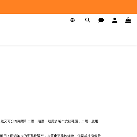
一般又可分為頭層和二層，頭層一般用於製作皮鞋鞋面，二層一般用
硬耐用；而綿羊皮的毛孔較緊密，皮質也更柔軟細緻。但是羊皮有個最