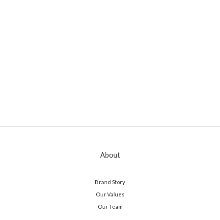
About
Brand Story
Our Values
Our Team