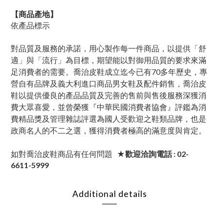
【商品產地】
依產品標示
對品質及服務的承諾，用心製作每一件商品，以提供「舒
適」與「流行」為目標，期望能以對御用品質的要求來滿
足消費者的需要。喬治皮鞋成立迄今已有70多年歷史，專
營自有品牌及義大利進口商品男女鞋及配件銷售，喬治皮
鞋以提供優良的產品品質及完善的售前與售後服務深獲消
費大眾喜愛，並曾榮獲『中華民國消費者協會』評鑑為消
費精品獎及管理雜誌評選為國人受歡迎之鞋類品牌，也是
政商名人的不二之選，獲得消費者極高的滿意度與肯定。
如對喬治皮鞋商品有任何問題
★歡迎洽詢電話 : 02-
6611-5999
Additional details