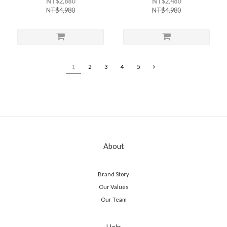
NT$2,880
NT$2,480
NT$4,980
NT$4,980
1
2
3
4
5
About
Brand Story
Our Values
Our Team