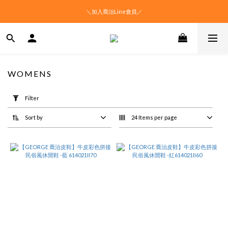
＼加入喬治Line會員／
WOMENS
Apply
Filter
Filter
(0/20)
Sort by
24 Items per page
Price
Range
(NT$)
~