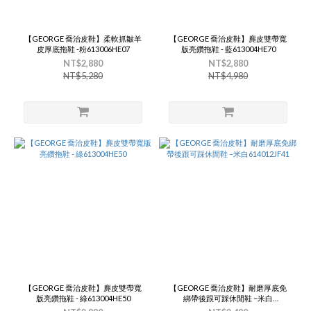
【GEORGE 喬治皮鞋】柔軟抓皺羊
【GEORGE 喬治皮鞋】麂皮雙帶寬
皮厚底拖鞋 -粉613006HE07
版亮鑽拖鞋 - 藍613004HE70
NT$2,880
NT$2,880
NT$5,280
NT$4,980
【GEORGE 喬治皮鞋】麂皮雙帶寬
【GEORGE 喬治皮鞋】耐磨厚底免
版亮鑽拖鞋 - 綠613004HE50
綁帶後跟可踩休閒鞋 –米白
614012JF41