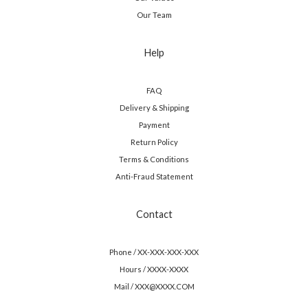
Our Team
Help
FAQ
Delivery & Shipping
Payment
Return Policy
Terms & Conditions
Anti-Fraud Statement
Contact
Phone / XX-XXX-XXX-XXX
Hours / XXXX-XXXX
Mail / XXX@XXXX.COM