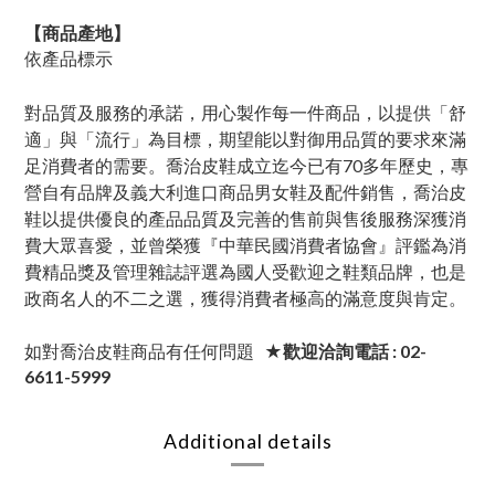
【商品產地】
依產品標示
對品質及服務的承諾，用心製作每一件商品，以提供「舒
適」與「流行」為目標，期望能以對御用品質的要求來滿
足消費者的需要。喬治皮鞋成立迄今已有70多年歷史，專
營自有品牌及義大利進口商品男女鞋及配件銷售，喬治皮
鞋以提供優良的產品品質及完善的售前與售後服務深獲消
費大眾喜愛，並曾榮獲『中華民國消費者協會』評鑑為消
費精品獎及管理雜誌評選為國人受歡迎之鞋類品牌，也是
政商名人的不二之選，獲得消費者極高的滿意度與肯定。
如對喬治皮鞋商品有任何問題
★歡迎洽詢電話 : 02-
6611-5999
Additional details