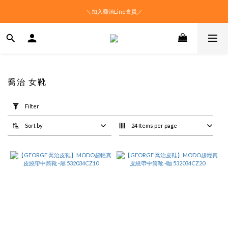
＼加入喬治Line會員／
喬治 女靴
Apply
Filter
Filter
(0/20)
Sort by
24 Items per page
Price
Range
(NT$)
~