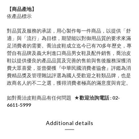
【商品產地】
依產品標示
對品質及服務的承諾，用心製作每一件商品，以提供「舒
適」與「流行」為目標，期望能以對御用品質的要求來滿
足消費者的需要。喬治皮鞋成立迄今已有70多年歷史，專
營自有品牌及義大利進口商品男女鞋及配件銷售，喬治皮
鞋以提供優良的產品品質及完善的售前與售後服務深獲消
費大眾喜愛，並曾榮獲『中華民國消費者協會』評鑑為消
費精品獎及管理雜誌評選為國人受歡迎之鞋類品牌，也是
政商名人的不二之選，獲得消費者極高的滿意度與肯定。
如對喬治皮鞋商品有任何問題
★歡迎洽詢電話 : 02-
6611-5999
Additional details