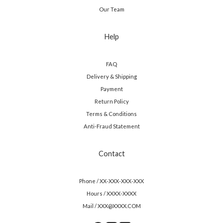
Our Team
Help
FAQ
Delivery & Shipping
Payment
Return Policy
Terms & Conditions
Anti-Fraud Statement
Contact
Phone / XX-XXX-XXX-XXX
Hours / XXXX-XXXX
Mail / XXX@XXXX.COM