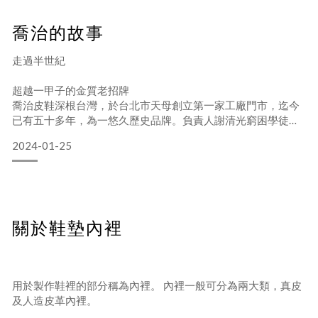
喬治的故事
走過半世紀
超越一甲子的金質老招牌
喬治皮鞋深根台灣，於台北市天母創立第一家工廠門市，迄今
已有五十多年，為一悠久歷史品牌。負責人謝清光窮困學徒出
身，自幼背井離鄉師承當時國內首屈一指之上海手工製鞋老師
2024-01-25
傅王式調大師，秉持王老師傅之高超技藝，以平實價格和求精
求誠之經營原則 ，在極刻苦艱難中創立了「喬治皮鞋」品牌，
並以精緻品質與堅固耐用，於業界中打開知名度.，喬治皮鞋品
牌形象並沒有刻意塑造，而是長時間以優良口碑累積而成， 也
因此造就了喬治皮鞋深受中外名流讚賞與愛用。
關於鞋墊內裡
用於製作鞋裡的部分稱為內裡。 內裡一般可分為兩大類，真皮
一步一腳印、喬治寫歷
及人造皮革內裡。