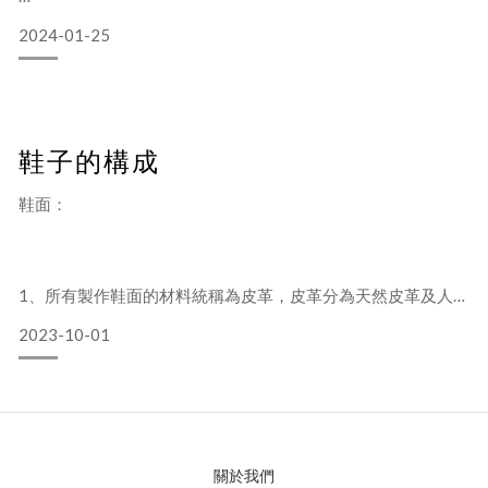
真皮內裡：
2024-01-25
1.豬皮：可分為頭層和二層，按表面處理不同又可分為水染豬
皮、塗層豬皮，水染豬皮透氣、吸汗性較好，但容易褪色。塗
層（噴漆）豬皮一般不會褪色，但透氣、吸汗性很差。 二層豬
皮的強度遠遠低於頭層。
2.牛皮：一般用於製作高檔鞋的內裡，透氣、吸汗性較好，價
鞋子的構成
格較高。
3.羊皮：一般用於製作高檔鞋的內裡，不易褪色，透氣、吸汗
性較好，價格一般為頭層豬皮的三到四倍。
鞋面：
鞋墊：
1.泡綿：泡棉是合成樹脂加上發泡劑，由液態射
1、所有製作鞋面的材料統稱為皮革，皮革分為天然皮革及人造
革兩大類。
2023-10-01
（1）天然皮革的分類：
① 牛皮： 根據牛的年齡牛皮又可分為胎牛皮、小牛皮、中牛
關於我們
皮、大牛皮，一般牛的年齡越小的皮價格越貴，檔次越高，但