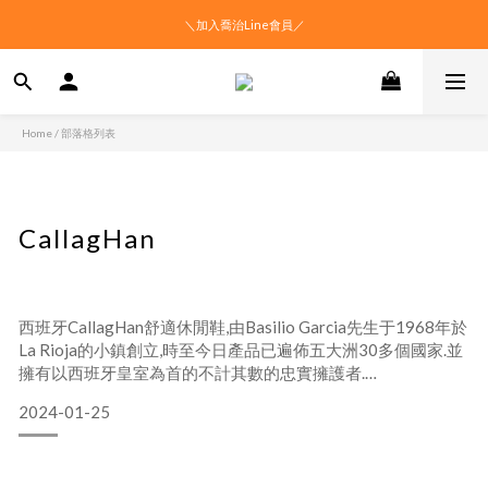
＼加入喬治Line會員／
Home
/
部落格列表
CallagHan
西班牙CallagHan舒適休閒鞋,由Basilio Garcia先生于1968年於
La Rioja的小鎮創立,時至今日產品已遍佈五大洲30多個國家.並
擁有以西班牙皇室為首的不計其數的忠實擁護者.
2024-01-25
CallagHan舒適鞋 專注於鞋子於穿著時能更適應腳型的技術,研
發出「可伸縮性鞋底」專利技術,正如CallagHan的品牌
slogan【舒適隨腳而變】一樣,無論在技術創新,還是款式設計上,
一直求新求變.