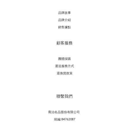
並不代表價格越高皮強度越好。牛皮一般又可分為頭層和二
層，頭層一般用於製作皮鞋鞋面，二層一般用於製作運動鞋、
品牌故事
皮鞋的鞋墊。 頭層牛皮的價格遠遠高於二層牛皮的價格。
品牌介紹
銷售據點
② 羊皮：羊皮是所有皮革中質感最細緻的，上等的羊皮甚至
顧客服務
能呈現出如同布料般的柔軟度與觸感。羊皮可大致
團體採購
運送服務方
式
退換貨政策
聯繫我們
喬治名品股份有限公司
統編:84762087