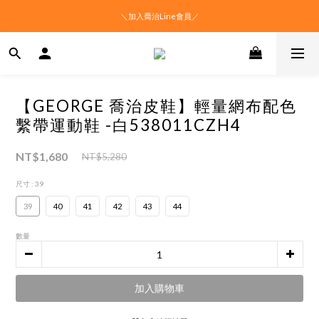
＼加入喬治Line會員／
【GEORGE 喬治皮鞋】輕量網布配色
繫帶運動鞋 -白538011CZH4
NT$1,680
NT$5,280
尺寸
: 39
39
40
41
42
43
44
數量
加入購物車