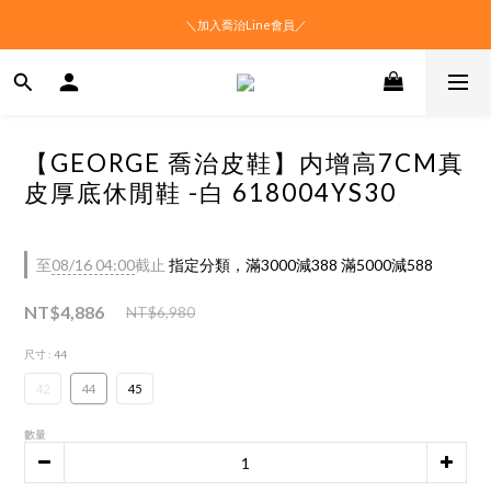
＼加入喬治Line會員／
【GEORGE 喬治皮鞋】内增高7CM真
皮厚底休閒鞋 -白 618004YS30
至
08/16 04:00
截止
指定分類，滿3000減388 滿5000減588
NT$4,886
NT$6,980
尺寸
: 44
42
44
45
數量