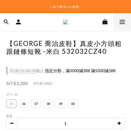
＼加入喬治Line會員／
【GEORGE 喬治皮鞋】真皮小方頭粗
跟鏈條短靴 -米白 532032CZ40
至
08/16 04:00
截止
指定分類，滿3000減388 滿5000減588
NT$3,280
NT$7,980
尺寸
: 35
35
36
37
38
39
40
數量