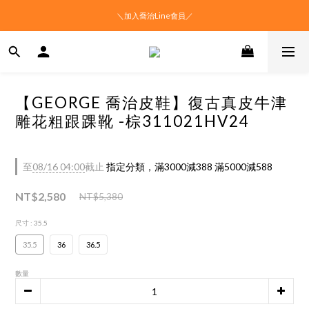
＼加入喬治Line會員／
【GEORGE 喬治皮鞋】復古真皮牛津
雕花粗跟踝靴 -棕311021HV24
至
08/16 04:00
截止
指定分類，滿3000減388 滿5000減588
NT$2,580
NT$5,380
尺寸
: 35.5
35.5
36
36.5
數量