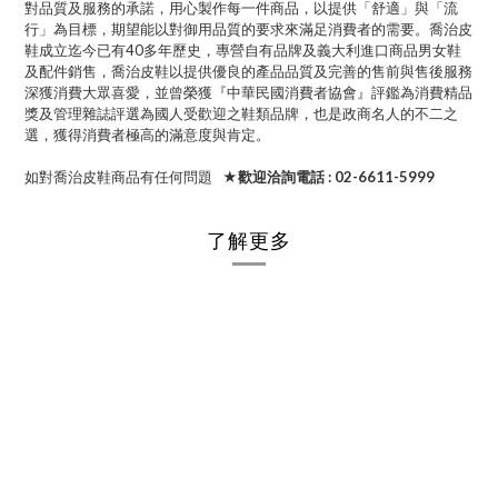
對品質及服務的承諾，用心製作每一件商品，以提供「舒適」與「流
行」為目標，期望能以對御用品質的要求來滿足消費者的需要。喬治皮
鞋成立迄今已有40多年歷史，專營自有品牌及義大利進口商品男女鞋
及配件銷售，喬治皮鞋以提供優良的產品品質及完善的售前與售後服務
深獲消費大眾喜愛，並曾榮獲『中華民國消費者協會』評鑑為消費精品
獎及管理雜誌評選為國人受歡迎之鞋類品牌，也是政商名人的不二之
選，獲得消費者極高的滿意度與肯定。
如對喬治皮鞋商品有任何問題
★歡迎洽詢電話 : 02-6611-5999
了解更多