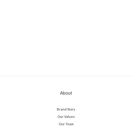
About
Brand Story
Our Values
Our Team