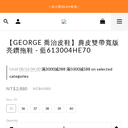
＼加入喬治Line會員／
【GEORGE 喬治皮鞋】麂皮雙帶寬版
亮鑽拖鞋 - 藍613004HE70
Until
08/16 04:00
滿3000減388 滿5000減588 on selected
categories
NT$2,880
NT$4,980
Size
: 35
35
36
37
38
39
40
Quantity