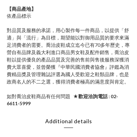
【商品產地】
依產品標示
對品質及服務的承諾，用心製作每一件商品，以提供「舒
適」與「流行」為目標，期望能以對御用品質的要求來滿
足消費者的需要。喬治皮鞋成立迄今已有70多年歷史，專
營自有品牌及義大利進口商品男女鞋及配件銷售，喬治皮
鞋以提供優良的產品品質及完善的售前與售後服務深獲消
費大眾喜愛，並曾榮獲『中華民國消費者協會』評鑑為消
費精品獎及管理雜誌評選為國人受歡迎之鞋類品牌，也是
政商名人的不二之選，獲得消費者極高的滿意度與肯定。
如對喬治皮鞋商品有任何問題
★歡迎洽詢電話 : 02-
6611-5999
Additional details