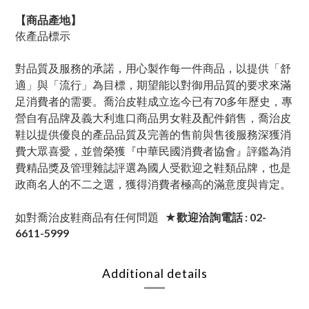
【商品產地】
依產品標示
對品質及服務的承諾，用心製作每一件商品，以提供「舒
適」與「流行」為目標，期望能以對御用品質的要求來滿
足消費者的需要。喬治皮鞋成立迄今已有70多年歷史，專
營自有品牌及義大利進口商品男女鞋及配件銷售，喬治皮
鞋以提供優良的產品品質及完善的售前與售後服務深獲消
費大眾喜愛，並曾榮獲『中華民國消費者協會』評鑑為消
費精品獎及管理雜誌評選為國人受歡迎之鞋類品牌，也是
政商名人的不二之選，獲得消費者極高的滿意度與肯定。
如對喬治皮鞋商品有任何問題
★歡迎洽詢電話 : 02-
6611-5999
Additional details