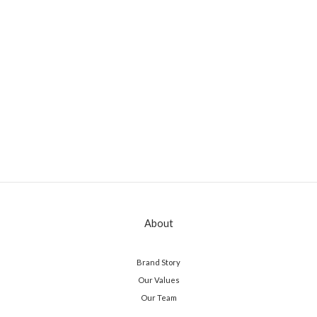
About
Brand Story
Our Values
Our Team