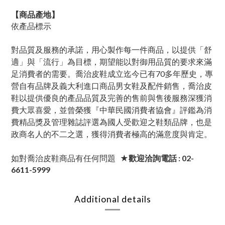
【商品產地】
依產品標示
對品質及服務的承諾，用心製作每一件商品，以提供「舒
適」與「流行」為目標，期望能以對御用品質的要求來滿
足消費者的需要。喬治皮鞋成立迄今已有70多年歷史，專
營自有品牌及義大利進口商品男女鞋及配件銷售，喬治皮
鞋以提供優良的產品品質及完善的售前與售後服務深獲消
費大眾喜愛，並曾榮獲『中華民國消費者協會』評鑑為消
費精品獎及管理雜誌評選為國人受歡迎之鞋類品牌，也是
政商名人的不二之選，獲得消費者極高的滿意度與肯定。
如對喬治皮鞋商品有任何問題
★歡迎洽詢電話 : 02-
6611-5999
Additional details