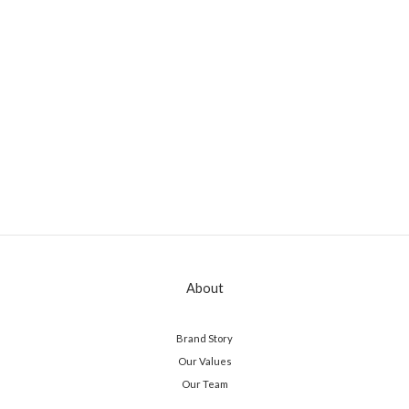
About
Brand Story
Our Values
Our Team