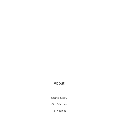
About
Brand Story
Our Values
Our Team