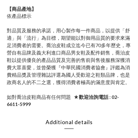
【商品產地】
依產品標示
對品質及服務的承諾，用心製作每一件商品，以提供「舒
適」與「流行」為目標，期望能以對御用品質的要求來滿
足消費者的需要。喬治皮鞋成立迄今已有70多年歷史，專
營自有品牌及義大利進口商品男女鞋及配件銷售，喬治皮
鞋以提供優良的產品品質及完善的售前與售後服務深獲消
費大眾喜愛，並曾榮獲『中華民國消費者協會』評鑑為消
費精品獎及管理雜誌評選為國人受歡迎之鞋類品牌，也是
政商名人的不二之選，獲得消費者極高的滿意度與肯定。
如對喬治皮鞋商品有任何問題
★歡迎洽詢電話 : 02-
6611-5999
Additional details