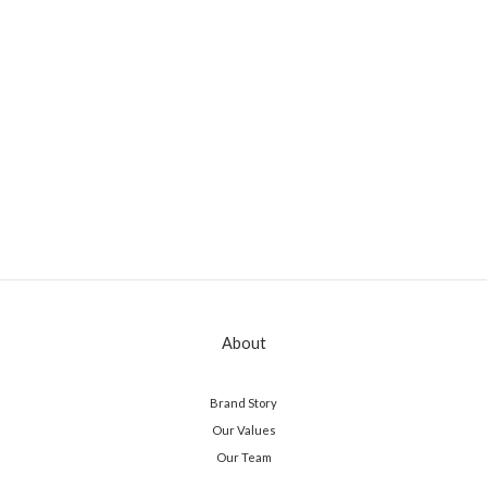
About
Brand Story
Our Values
Our Team