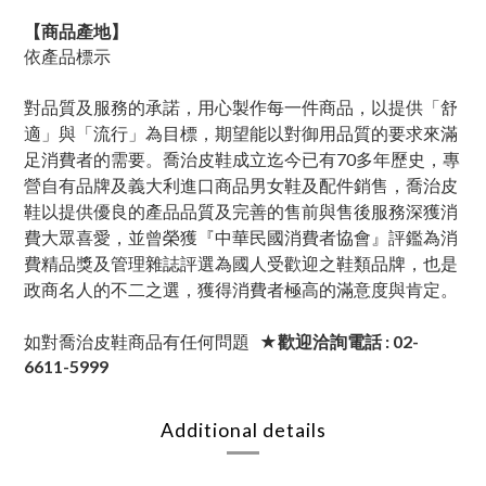
【商品產地】
依產品標示
對品質及服務的承諾，用心製作每一件商品，以提供「舒
適」與「流行」為目標，期望能以對御用品質的要求來滿
足消費者的需要。喬治皮鞋成立迄今已有70多年歷史，專
營自有品牌及義大利進口商品男女鞋及配件銷售，喬治皮
鞋以提供優良的產品品質及完善的售前與售後服務深獲消
費大眾喜愛，並曾榮獲『中華民國消費者協會』評鑑為消
費精品獎及管理雜誌評選為國人受歡迎之鞋類品牌，也是
政商名人的不二之選，獲得消費者極高的滿意度與肯定。
如對喬治皮鞋商品有任何問題
★歡迎洽詢電話 : 02-
6611-5999
Additional details