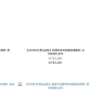
閒鞋 -黑
【GEORGE 喬治皮鞋】輕量科技布面氣墊運動鞋 -白
538009CZH4
NT$1,680
NT$5,280