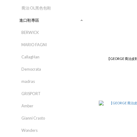
喬治 OL黑色包鞋
進口鞋專區
BERWICK
MARIO FAGNI
CallagHan
【GEORGE 喬治
Democrata
madras
GRISPORT
Amber
Gianni Crasto
Wonders