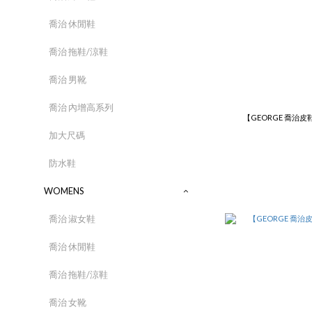
喬治 休閒鞋
喬治 拖鞋/涼鞋
喬治 男靴
喬治 內增高系列
【GEORGE 喬治
加大尺碼
防水鞋
WOMENS
喬治 淑女鞋
喬治 休閒鞋
喬治 拖鞋/涼鞋
喬治 女靴