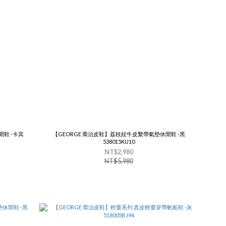
鞋 -卡其
【GEORGE 喬治皮鞋】荔枝紋牛皮繫帶氣墊休閒鞋 -黑
538015KU10
NT$2,980
NT$5,980