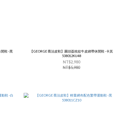
閒鞋 -黑
【GEORGE 喬治皮鞋】圓頭荔枝紋牛皮綁帶休閒鞋 -卡其
538012KU48
NT$2,980
NT$5,980