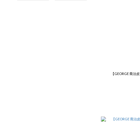
【GEORGE 喬