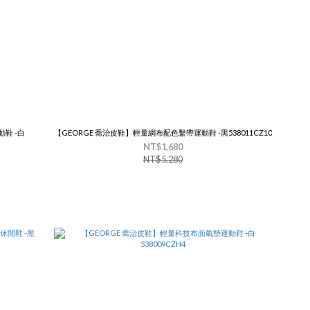
鞋 -白
【GEORGE 喬治皮鞋】輕量網布配色繫帶運動鞋 -黑538011CZ10
NT$1,680
NT$5,280