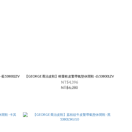
538002ZV
【GEORGE 喬治皮鞋】輕量軟皮繫帶氣墊休閒鞋 -白538001ZV
NT$4,396
NT$6,280