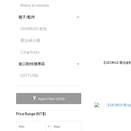
Rieker & remonte
襪子/配件
CHIARUGI 包包
喬治 紳士襪
Corgi Socks
【GEORGE 喬治
進口鞋特價專區
LOTTUSSE
Apply Filter
(0/20)
Price Range (NT$)
~