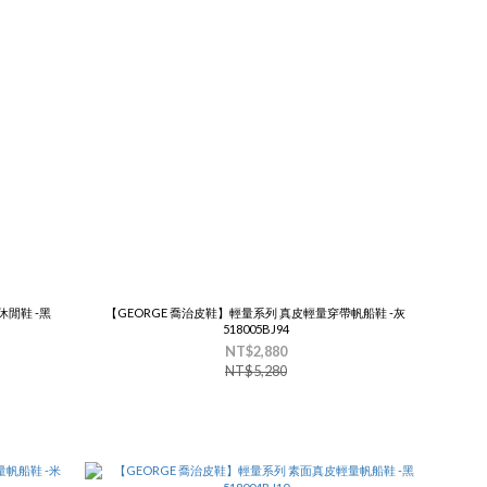
閒鞋 -黑
【GEORGE 喬治皮鞋】輕量系列 真皮輕量穿帶帆船鞋 -灰
518005BJ94
NT$2,880
NT$5,280