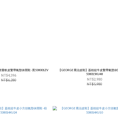
輕量軟皮繫帶氣墊休閒鞋 -黑538001ZV
【GEORGE 喬治皮鞋】荔枝紋牛皮繫帶氣墊休閒
538015KU48
NT$4,396
NT$2,980
NT$6,280
NT$5,980