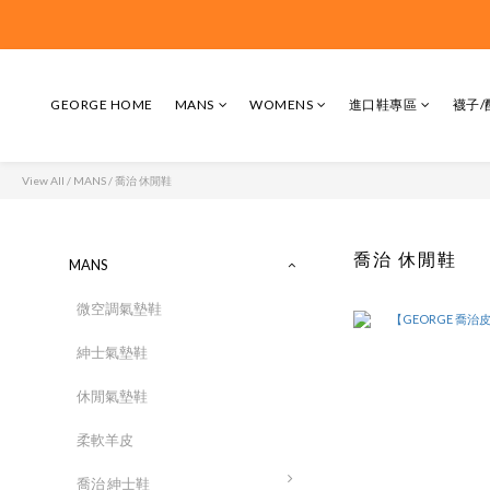
GEORGE HOME
MANS
WOMENS
進口鞋專區
襪子/
View All
/
MANS
/
喬治 休閒鞋
喬治 休閒鞋
MANS
微空調氣墊鞋
紳士氣墊鞋
休閒氣墊鞋
柔軟羊皮
喬治 紳士鞋