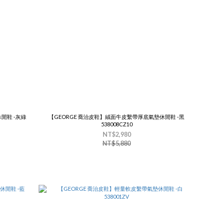
閒鞋 -灰綠
【GEORGE 喬治皮鞋】絨面牛皮繫帶厚底氣墊休閒鞋 -黑
538008CZ10
NT$2,980
NT$5,880