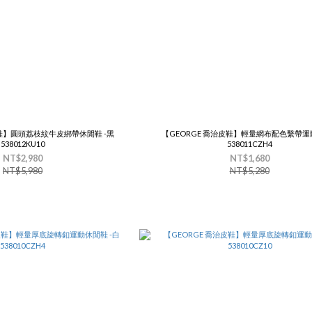
皮鞋】圓頭荔枝紋牛皮綁帶休閒鞋 -黑
【GEORGE 喬治皮鞋】輕量網布配色繫帶運動
538012KU10
538011CZH4
NT$2,980
NT$1,680
NT$5,980
NT$5,280