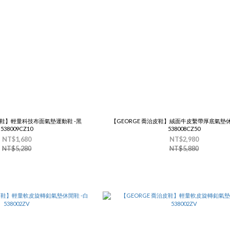
治皮鞋】輕量科技布面氣墊運動鞋 -黑
【GEORGE 喬治皮鞋】絨面牛皮繫帶厚底氣墊休
538009CZ10
538008CZ50
NT$1,680
NT$2,980
NT$5,280
NT$5,880