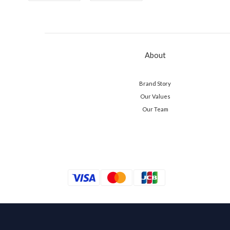
About
Brand Story
Our Values
Our Team