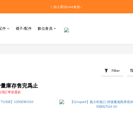
＼加入喬治Line會員／
配件
襪子/配件
數位會員
區
Filter
少量庫存售完爲止
取消訂單並退款