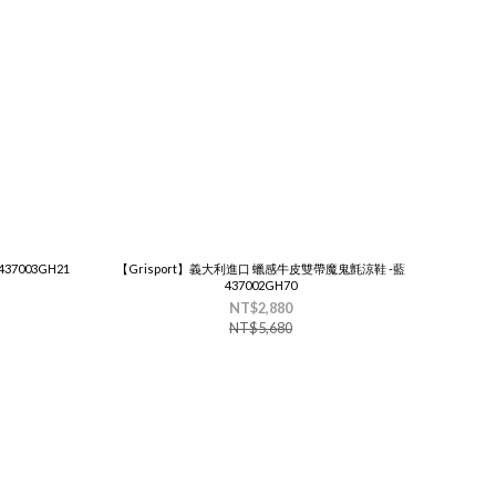
37003GH21
【Grisport】義大利進口 蠟感牛皮雙帶魔鬼氈涼鞋 -藍
437002GH70
NT$2,880
NT$5,680