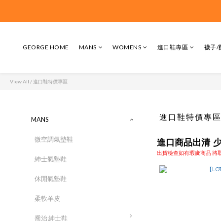
GEORGE HOME
MANS
WOMENS
進口鞋專區
襪子/
View All
/
進口鞋特價專區
進口鞋特價專
MANS
微空調氣墊鞋
進口商品出清 
出貨檢查如有瑕疵商品 將
紳士氣墊鞋
休閒氣墊鞋
柔軟羊皮
喬治 紳士鞋