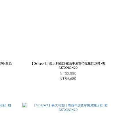
閒鞋-黑色
【Grisport】義大利進口 霧面牛皮雙帶魔鬼氈涼鞋 -咖
437004GH20
NT$2,880
NT$5,680