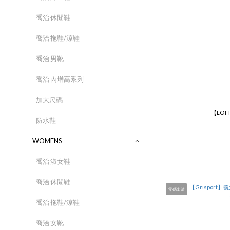
喬治 休閒鞋
喬治 拖鞋/涼鞋
喬治 男靴
喬治 內增高系列
加大尺碼
【LOTT
防水鞋
WOMENS
喬治 淑女鞋
喬治 休閒鞋
零碼出清
喬治 拖鞋/涼鞋
喬治 女靴