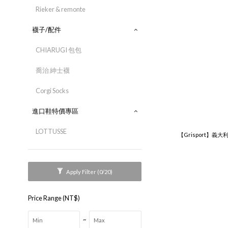
Rieker & remonte
襪子/配件
CHIARUGI 包包
喬治 紳士襪
Corgi Socks
進口鞋特價專區
LOTTUSSE
【Grisport】義
Apply Filter
(0/20)
Price Range (NT$)
~