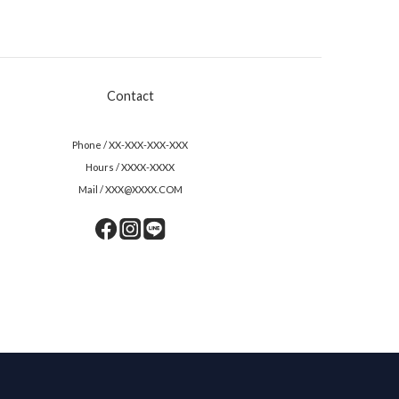
Contact
Phone / XX-XXX-XXX-XXX
Hours / XXXX-XXXX
Mail / XXX@XXXX.COM