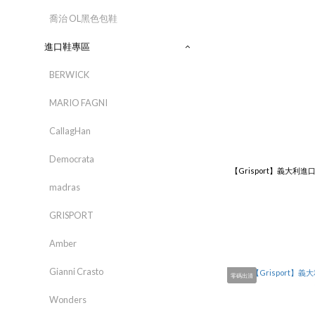
喬治 OL黑色包鞋
進口鞋專區
BERWICK
MARIO FAGNI
CallagHan
Democrata
【Grisport】義大利進口
madras
GRISPORT
Amber
Gianni Crasto
零碼出清
Wonders