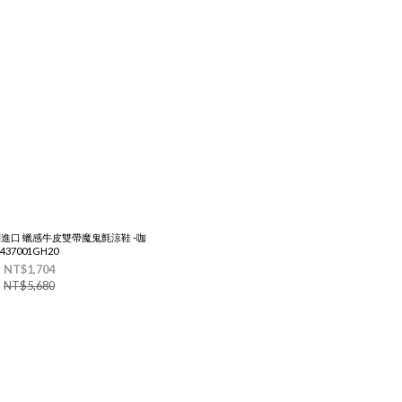
大利進口 蠟感牛皮雙帶魔鬼氈涼鞋 -咖
437001GH20
NT$1,704
NT$5,680