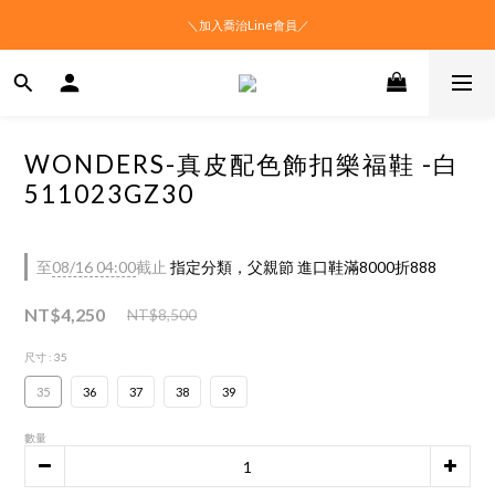
＼加入喬治Line會員／
WONDERS-真皮配色飾扣樂福鞋 -白
511023GZ30
至
08/16 04:00
截止
指定分類，父親節 進口鞋滿8000折888
NT$4,250
NT$8,500
尺寸
: 35
35
36
37
38
39
數量