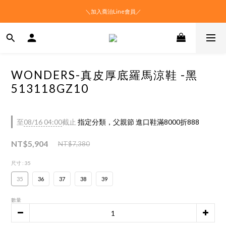
＼加入喬治Line會員／
WONDERS-真皮厚底羅馬涼鞋 -黑
513118GZ10
至
08/16 04:00
截止
指定分類，父親節 進口鞋滿8000折888
NT$5,904
NT$7,380
尺寸
: 35
35
36
37
38
39
數量