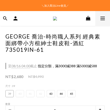
＼加入喬治Line會員／
GEORGE 喬治-時尚職人系列 經典素
面綁帶小方楦紳士鞋皮鞋-酒紅
735019IN-61
至
08/16 04:00
截止
指定分類，滿3000減388 滿5000減588
NT$2,680
NT$4,990
尺寸
: 39
39
40
41
42
43
44
45
數量