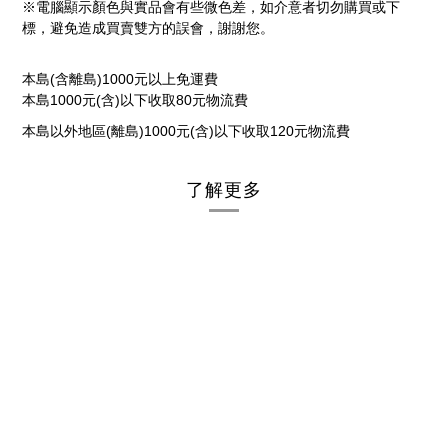
※電腦顯示顏色與實品會有些微色差，如介意者切勿購買或下
標，避免造成買賣雙方的誤會，謝謝您。
(
)1000
本島
含離島
元以上免運費
1000
(
)
80
本島
元
含
以下收取
元物流費
(
)1000
(
)
120
本島以外地區
離島
元
含
以下收取
元物流費
了解更多