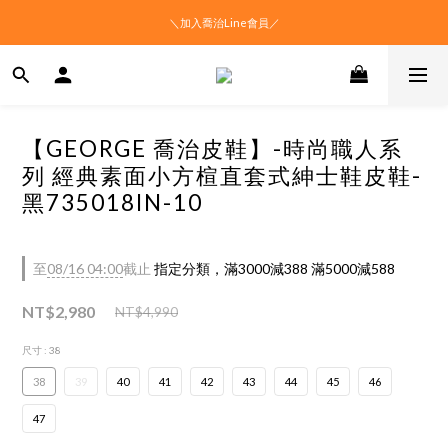
＼加入喬治Line會員／
【GEORGE 喬治皮鞋】-時尚職人系
列 經典素面小方楦直套式紳士鞋皮鞋-
黑735018IN-10
至
08/16 04:00
截止
指定分類，滿3000減388 滿5000減588
NT$2,980
NT$4,990
尺寸
: 38
38
39
40
41
42
43
44
45
46
47