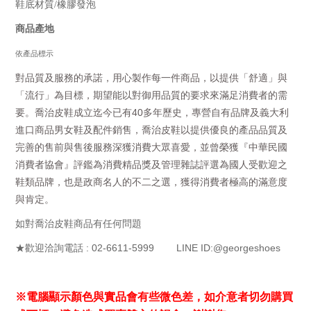
鞋底材質/橡膠發泡
商品產地
依產品標示
對品質及服務的承諾，用心製作每一件商品，以提供「舒適」與
「流行」為目標，期望能以對御用品質的要求來滿足消費者的需
40
要。
喬治皮鞋成立迄今已有
多年歷史，專營自有品牌及義大利
進口商品男女鞋及配件銷售，喬治皮鞋以提供優良的產品品質及
完善的售前與售後服務深獲消費大眾喜愛，並曾榮獲『中華民國
消費者協會』評鑑為消費精品獎及管理雜誌評選為國人受歡迎之
鞋類品牌，也是政商名人的不二之選，獲得消費者極高的滿意度
與肯定。
如對喬治皮鞋商品有任何問題
: 02-6611-5999 LINE ID:@georgeshoes
★歡迎洽詢電話
※電腦顯示顏色與實品會有些微色差，如介意者切勿購買