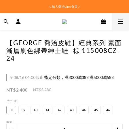
＼加入喬治Line會員／
【GEORGE 喬治皮鞋】經典系列 素面
漸層刷色綁帶紳士鞋 -棕 115008CZ-
24
至
08/16 04:00
截止
指定分類，滿3000減388 滿5000減588
NT$2,480
NT$5,280
尺寸
: 38
38
39
40
41
42
43
44
45
46
數量