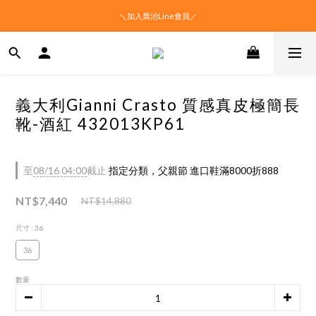
＼加入喬治Line會員／
義大利Gianni Crasto 質感真皮極簡長
靴-酒紅 432013KP61
至
08/16 04:00
截止
指定分類，父親節 進口鞋滿8000折888
NT$7,440
NT$14,880
尺寸
: 36
36
數量