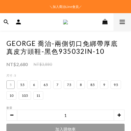
＼加入喬治Line會員／
GEORGE 喬治-兩側切口免綁帶厚底
真皮方頭鞋-黑色935032IN-10
NT$2,680
NT$3,880
尺寸
: 5
5
5.5
6
6.5
7
7.5
8
8.5
9
9.5
10
10.5
11
數量
加入購物車