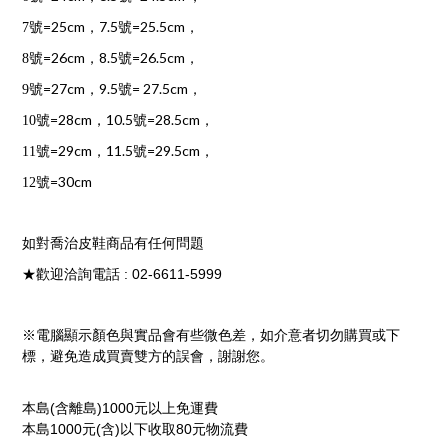
=25cm
7.5
=25.5cm
7
號
，
號
，
=26cm
8.5
=26.5cm
8
號
，
號
，
=27cm
9.5
= 27.5cm
9
號
，
號
，
=28cm
10.5
=28.5cm
10
號
，
號
，
=29cm
11.5
=29.5cm
11
號
，
號
，
=30cm
12
號
如對喬治皮鞋商品有任何問題
: 02-6611-5999
★歡迎洽詢電話
※電腦顯示顏色與實品會有些微色差，如介意者切勿購買或下
標，避免造成買賣雙方的誤會，謝謝您。
(
)1000
本島
含離島
元以上免運費
1000
(
)
80
本島
元
含
以下收取
元物流費