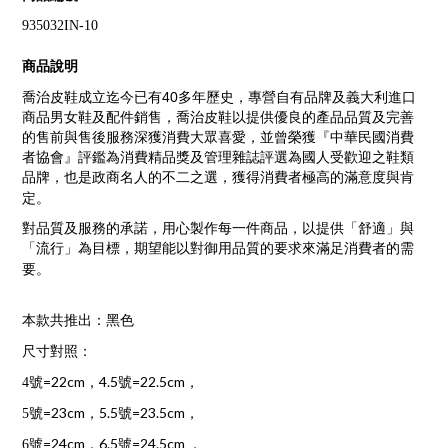
935032IN-10
商品說明
40
喬治皮鞋成立迄今已有
多年歷史，專營自有品牌及義大利進口
商品男女鞋及配件銷售，喬治皮鞋以提供優良的產品品質及完善
的售前與售後服務深獲消費大眾喜愛，並曾榮獲『中華民國消費
者協會』評鑑為消費精品獎及管理雜誌評選為國人受歡迎之鞋類
品牌，也是政商名人的不二之選，獲得消費者極高的滿意度與肯
定。
對品質及服務的承諾，用心製作每一件商品，以提供「舒適」與
「流行」為目標，期望能以對御用品質的要求來滿足消費者的需
要。
本款共推出：黑色
尺寸對照：
=22cm
4.5
=22.5cm
4
號
，
號
，
=23cm
5.5
=23.5cm
5
號
，
號
，
=24cm
6.5
=24.5cm
6
號
，
號
，