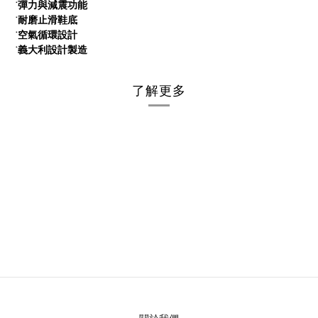
彈
力
與
減
震
功
能
˙
耐
磨
止
滑
鞋
底
˙
空
氣
循
環
設
計
˙
義
大
利
設
計
製
造
˙
了解更多