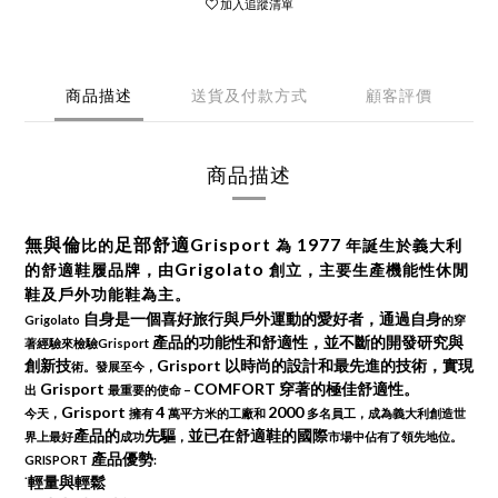
加入追蹤清單
商品描述
送貨及付款方式
顧客評價
商品描述
無
與
倫
足
部
舒
適Grisport
1977
比
的
為
年
誕
生
於
義
大
利
Grigolato
的
舒
適
鞋
履
品
牌
，
由
創
立
，
主
要
生
產
機
能
性
休
閒
鞋
及
戶
外
功
能
鞋
為
主
。
自
身
是
一
個
喜
好
旅
行
與
戶
外
運
動
的
愛
好
者
，
通
過
自
身
Grigolato
的
穿
產
品
的
功
能
性
和
舒
適
性
，
並
不
斷
的
開
發
研
究
與
著
經
驗
來
檢
驗Grisport
創
新
技
Grisport
以
時
尚
的
設
計
和
最
先
進
的
技
術
，
實
現
術
。
發
展
至
今
，
Grisport
COMFOR
T
穿
著
的
極
佳
舒
適
性
。
出
最
重
要
的
使
命
–
Grisport
4
2000
今
天
，
擁
有
萬平
方
米
的
工
廠
和
多
名
員
工
，
成為
義
大
利
創
造
世
產
品
的
先
驅
並
已
在
舒
適
鞋
的
國
際
界
上
最
好
成
功
，
市
場
中
佔
有
了
領
先
地
位
。
產
品
優
勢
GRISPOR
T
:
輕
量
與
輕
鬆
˙