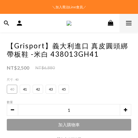
＼加入喬治Line會員／
【Grisport】義大利進口 真皮圓頭綁
帶板鞋 -米白 438013GH41
NT$2,500
NT$6,880
尺寸
: 40
40
41
42
43
45
數量
加入購物車