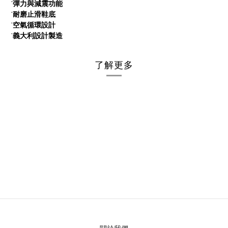
彈
力
與
減
震
功
能
˙
耐
磨
止
滑
鞋
底
˙
空
氣
循
環
設
計
˙
義
大
利
設
計
製
造
˙
了解更多