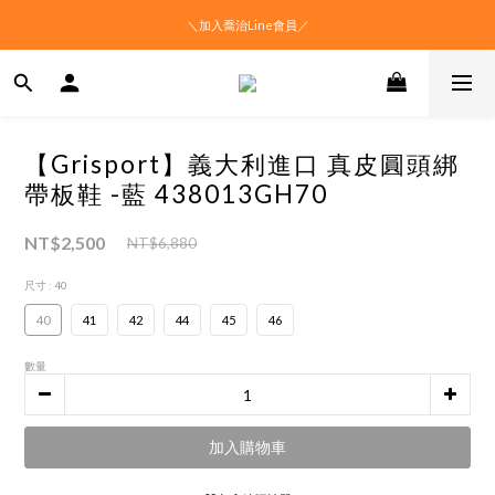
＼加入喬治Line會員／
【Grisport】義大利進口 真皮圓頭綁
帶板鞋 -藍 438013GH70
NT$2,500
NT$6,880
尺寸
: 40
40
41
42
44
45
46
數量
加入購物車