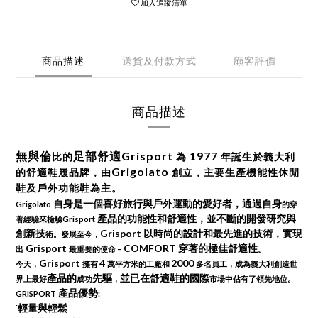
加入追蹤清單
商品描述
送貨及付款方式
顧客評價
商品描述
無
與
倫
足
部
舒
適Grisport
1977
比
的
為
年
誕
生
於
義
大
利
Grigolato
的
舒
適
鞋
履
品
牌
，
由
創
立
，
主
要
生
產
機
能
性
休
閒
鞋
及
戶
外
功
能
鞋
為
主
。
自
身
是
一
個
喜
好
旅
行
與
戶
外
運
動
的
愛
好
者
，
通
過
自
身
Grigolato
的
穿
產
品
的
功
能
性
和
舒
適
性
，
並
不
斷
的
開
發
研
究
與
著
經
驗
來
檢
驗Grisport
創
新
技
Grisport
以
時
尚
的
設
計
和
最
先
進
的
技
術
，
實
現
術
。
發
展
至
今
，
Grisport
COMFOR
T
穿
著
的
極
佳
舒
適
性
。
出
最
重
要
的
使
命
–
Grisport
4
2000
今
天
，
擁
有
萬平
方
米
的
工
廠
和
多
名
員
工
，
成為
義
大
利
創
造
世
產
品
的
先
驅
並
已
在
舒
適
鞋
的
國
際
界
上
最
好
成
功
，
市
場
中
佔
有
了
領
先
地
位
。
產
品
優
勢
GRISPOR
T
:
輕
量
與
輕
鬆
˙