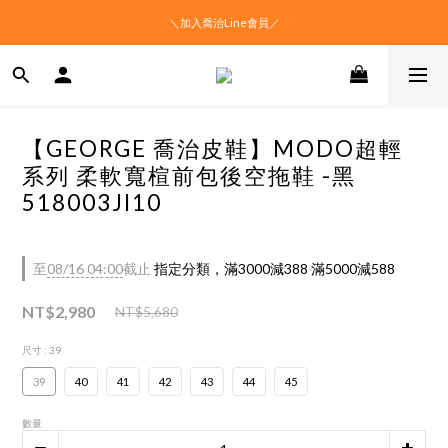
＼加入喬治Line會員／
【GEORGE 喬治皮鞋】MODO超輕
系列 柔軟寬楦前包後空拖鞋 -黑
518003JI10
至
08/16 04:00
截止
指定分類，滿3000減388 滿5000減588
NT$2,980
NT$5,680
尺寸
: 39
39
40
41
42
43
44
45
數量