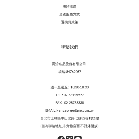
團體採購
運送服務方
式
退換貨政策
聯繫我們
喬治名品股份有限公司
統編:84762087
週一至週五 : 10:30-18:00
TEL : 02-66115999
FAX : 02-28733338
EMAIL:kengeorge@pie.com.tw
台北市士林區中山北路七段82巷1號1樓
(僅為聯絡地址,非實體店面,不對外開放)