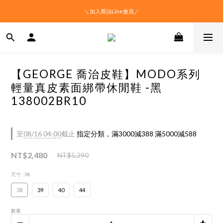
＼加入喬治Line會員／
【GEORGE 喬治皮鞋】MODO系列
輕量真皮素面綁帶休閒鞋 -黑
138002BR10
至
08/16 04:00
截止
指定分類，滿3000減388 滿5000減588
NT$2,480
NT$5,290
尺寸
: 38
38
39
40
44
數量